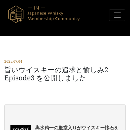
コンテンツへスキップ
2025/07/04
旨いウイスキーの追求と愉しみ2
Episode3 を公開しました
輿水精一の殿堂入りがウイスキー懐石を
episode3