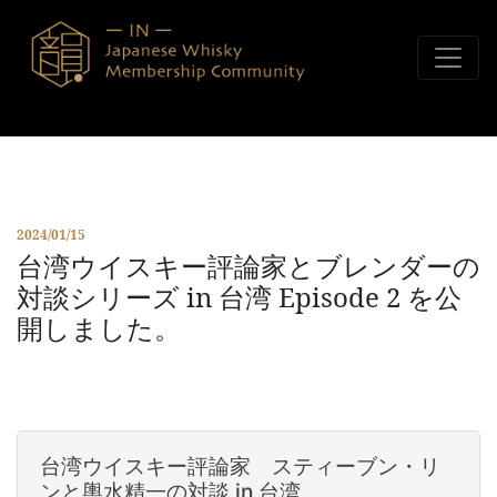
コンテンツへスキップ
2024/01/15
台湾ウイスキー評論家とブレンダーの
対談シリーズ in 台湾 Episode 2 を公
開しました。
台湾ウイスキー評論家 スティーブン・リ
ンと輿水精一の対談 in 台湾