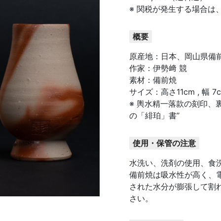
※ 関税が発生する場合は
概要
原産地：日本、岡山県備
作家：伊勢﨑 競
素材：備前焼
サイズ：高さ11cm , 幅 7cm
※ 輿水精一落款の刻印、
の「緋珀」書”
使用・保管の注意
水洗い、洗剤の使用、食
備前焼は吸水性が高く、
された水分が膨張して割
さい。