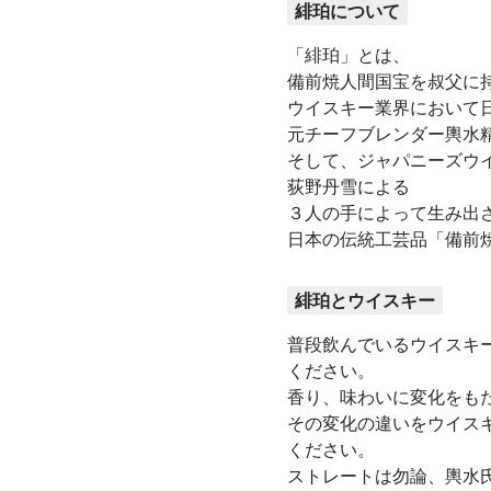
緋珀について
「緋珀」とは、
備前焼人間国宝を叔父に持
ウイスキー業界において
元チーフブレンダー輿水
そして、ジャパニーズウ
荻野丹雪による
３人の手によって生み出
日本の伝統工芸品「備前
緋珀とウイスキー
普段飲んでいるウイスキ
ください。
香り、味わいに変化をも
その変化の違いをウイス
ください。
ストレートは勿論、輿水