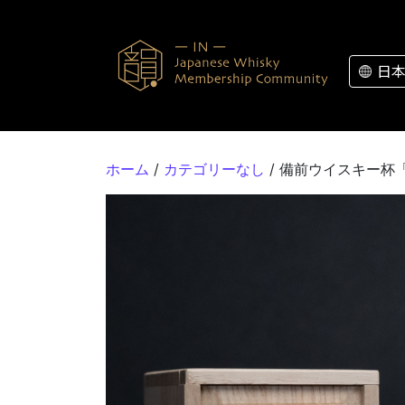
コンテンツへスキップ
日
ホーム
/
カテゴリーなし
/ 備前ウイスキー杯