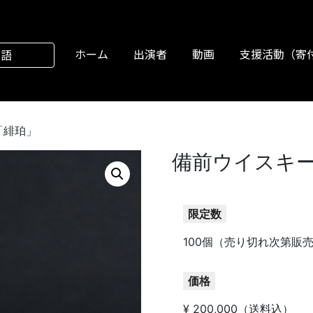
ホーム
出演者
動画
支援活動（寄
本語
「緋珀」
備前ウイスキ
限定数
100個（売り切れ次第販
価格
¥ 200,000（送料込）