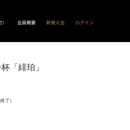
付）
会員概要
新規入会
ログイン
ー杯「緋珀」
売終了）