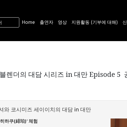
Home
출연자
영상
지원활동 (기부에 대해)
신
어
렌더의 대담 시리즈 in 대만 Episode 
셔와 코시미즈 세이이치의 대담 in 대만
'히하쿠(緋珀)' 체험