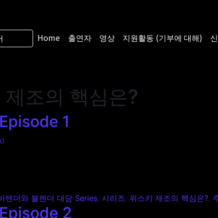
Home
출연자
영상
지원활동 (기부에 대해)
신
어
 제조의 핵심은?
isode 1
ki
e 1
바텐더와 블렌더 대담 Series
,
시리즈
,
위스키 제조의 핵심은?
,
isode 2