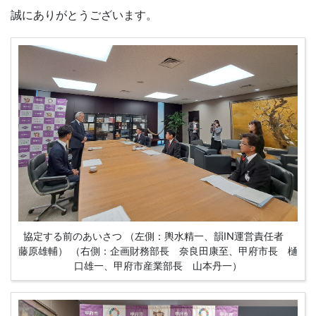
誠にありがとうございます。
協定する前のあいさつ （左側：輿水精一、韻IN運営責任者
藤原雄輔） （右側：企画財務部長 奈良田康至、甲府市長 樋
口雄一、甲府市産業部長 山本丹一）