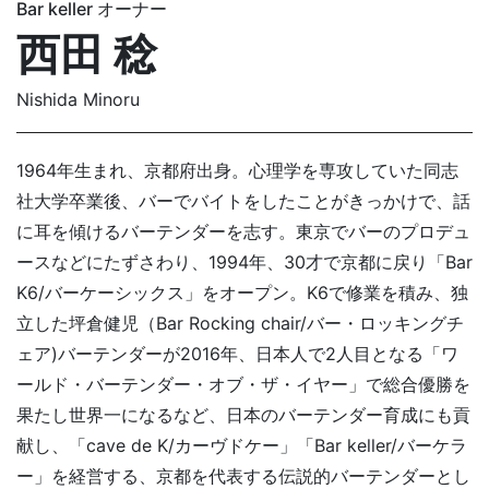
Bar keller オーナー
西田 稔
Nishida Minoru
1964年生まれ、京都府出身。心理学を専攻していた同志
社大学卒業後、バーでバイトをしたことがきっかけで、話
に耳を傾けるバーテンダーを志す。東京でバーのプロデュ
ースなどにたずさわり、1994年、30才で京都に戻り「Bar
K6/バーケーシックス」をオープン。K6で修業を積み、独
立した坪倉健児（Bar Rocking chair/バー・ロッキングチ
ェア)バーテンダーが2016年、日本人で2人目となる「ワ
ールド・バーテンダー・オブ・ザ・イヤー」で総合優勝を
果たし世界一になるなど、日本のバーテンダー育成にも貢
献し、「cave de K/カーヴドケー」「Bar keller/バーケラ
ー」を経営する、京都を代表する伝説的バーテンダーとし