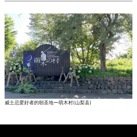
威士忌爱好者的朝圣地ー萌木村(山梨县)