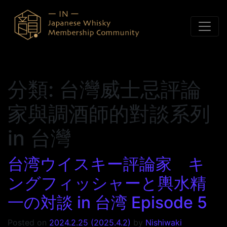
Skip to content
分類:
台灣威士忌評論
家與調酒師的對談系列
in 台灣
台湾ウイスキー評論家 キ
ングフィッシャーと輿水精
一の対談 in 台湾 Episode 5
Posted on
2024.2.25
(2025.4.2)
by
Nishiwaki