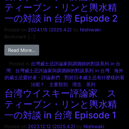
ティーブン・リンと輿水精
一の対談 in 台湾 Episode 2
Posted on
2024.1.15
(2025.4.2)
by
Nishiwaki
Bookmark […]
from 台湾ウイスキー評論家 スティーブン・リン
Read More…
Posted in
台灣威士忌評論家與調酒師的對談系列 in 台
灣
、
台灣威士忌評論家與調酒師的對談系列 in 台灣
、
海外
的威士忌愛好者・評論家們 對於日本威士忌有什麼樣的看
法呢？
、
主要類別
、
理念
、
系列
台湾ウイスキー評論家 ス
ティーブン・リンと輿水精
一の対談 in 台湾 Episode 1
Posted on
2023.12.12
(2025.4.2)
by
Nishiwaki