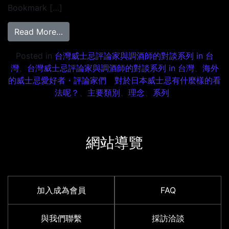
Bookmark […]
from 台湾ウイスキー評論家 スティーブン・リン
Read More…
Posted in
台灣威士忌評論家與調酒師的對談系列 in 台
灣
、
台灣威士忌評論家與調酒師的對談系列 in 台灣
、
海外
的威士忌愛好者・評論家們 對於日本威士忌有什麼樣的看
法呢？
、
主要類別
、
理念
、
系列
網站導覽
加入成為會員
FAQ
與我們聯繫
採訪洽談