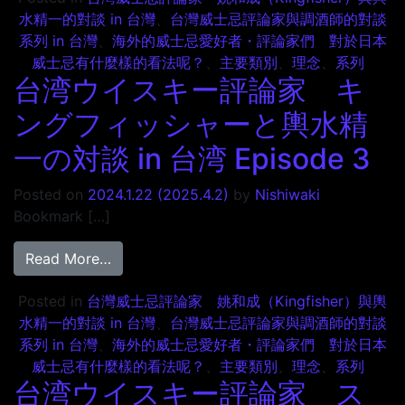
水精一的對談 in 台灣
、
台灣威士忌評論家與調酒師的對談
系列 in 台灣
、
海外的威士忌愛好者・評論家們 對於日本
威士忌有什麼樣的看法呢？
、
主要類別
、
理念
、
系列
台湾ウイスキー評論家 キ
ングフィッシャーと輿水精
一の対談 in 台湾 Episode 3
Posted on
2024.1.22
(2025.4.2)
by
Nishiwaki
Bookmark […]
from 台湾ウイスキー評論家 キングフィッシャー
Read More…
Posted in
台灣威士忌評論家 姚和成（Kingfisher）與輿
水精一的對談 in 台灣
、
台灣威士忌評論家與調酒師的對談
系列 in 台灣
、
海外的威士忌愛好者・評論家們 對於日本
威士忌有什麼樣的看法呢？
、
主要類別
、
理念
、
系列
台湾ウイスキー評論家 ス