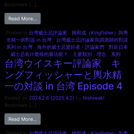
Bookmark […]
from 台湾ウイスキー評論家 キングフィッシャー
Read More…
Posted in
台灣威士忌評論家 姚和成（Kingfisher）與輿
水精一的對談 in 台灣
、
台灣威士忌評論家與調酒師的對談
系列 in 台灣
、
海外的威士忌愛好者・評論家們 對於日本
威士忌有什麼樣的看法呢？
、
主要類別
、
理念
、
系列
台湾ウイスキー評論家 キ
ングフィッシャーと輿水精
一の対談 in 台湾 Episode 4
Posted on
2024.2.6
(2025.4.2)
by
Nishiwaki
Bookmark […]
from 台湾ウイスキー評論家 キングフィッシャー
Read More…
Posted in
台灣威士忌評論家 姚和成（Kingfisher）與輿