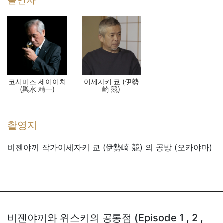
출연자
코시미즈 세이이치
이세자키 쿄 (伊勢
(輿水 精一)
崎 競)
촬영지
비젠야끼 작가이세자키 쿄 (伊勢崎 競) 의 공방 (오카야마)
비젠야끼와 위스키의 공통점 (Episode 1 , 2 ,