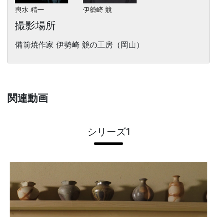
輿水 精一
伊勢崎 競
撮影場所
備前焼作家 伊勢崎 競の工房（岡山）
関連動画
シリーズ1