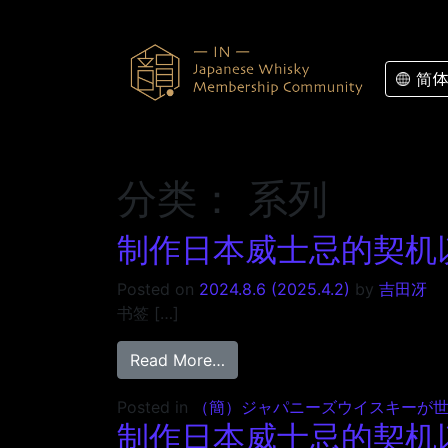
Skip to content
简体
分类：
系列
制作日本威士忌的契机以及
Posted on
2024.8.6
(2025.4.2)
by
吉田冴
书签 […]
from 制作日本威士忌的契机以及
Read More…
Posted in
（簡）ジャパニーズウイスキーが
制作日本威士忌的契机以及