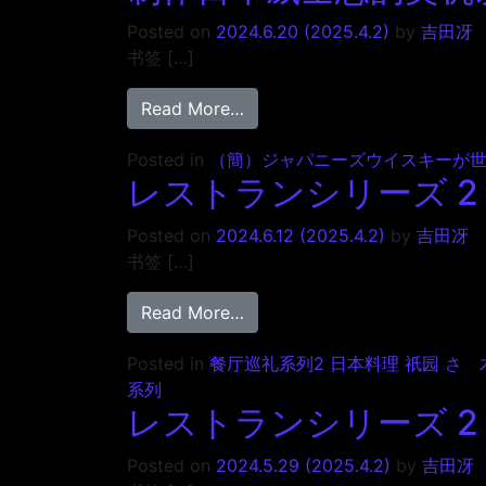
Posted on
2024.6.20
(2025.4.2)
by
吉田冴
书签 […]
from 制作日本威士忌的契机以及日
Read More…
Posted in
（簡）ジャパニーズウイスキーが
レストランシリーズ 2 
Posted on
2024.6.12
(2025.4.2)
by
吉田冴
书签 […]
from レストランシリーズ 2 日
Read More…
Posted in
餐厅巡礼系列2 日本料理 祇园 さ
系列
レストランシリーズ 2 
Posted on
2024.5.29
(2025.4.2)
by
吉田冴