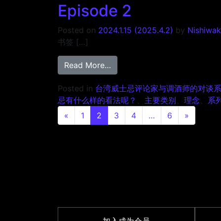
Episode 2
Posted on
2024.1.15
(2025.4.2)
by
Nishiwak
书签 […]
from 台湾ウイスキー評論家 ス
Read More…
Posted in
台湾威士忌评论家与调酒师的对谈系列
忌有什么样的看法呢？
、
主要类别
、
理念
、
系
Posts navigation
«
1
2
3
4
…
6
»
加入成为会员