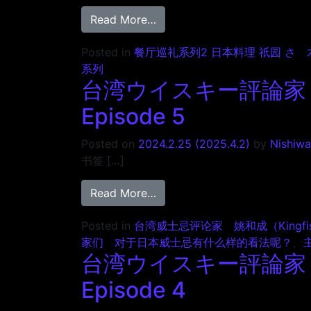
from レストランシリーズ 2 日
Read More…
Posted in
餐厅巡礼系列2 日本料理 祇园 さ
系列
台湾ウイスキー評論家 
Episode 5
Posted on
2024.2.25
(2025.4.2)
by
Nishiwa
书签 […]
from 台湾ウイスキー評論家 キ
Read More…
Posted in
台湾威士忌评论家 姚和成（Kingfis
家们 对于日本威士忌有什么样的看法呢？
、
台湾ウイスキー評論家 
Episode 4