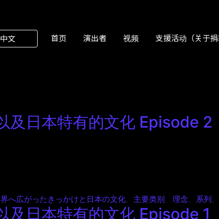
首页
演出者
视频
支援活动（关于捐
中文
日本特有的文化 Episode 2
日本特有的文化 Episode 2
世界へ広がったきっかけと日本の文化
、
主要类别
、
理念
、
系列
日本特有的文化 Episode 1