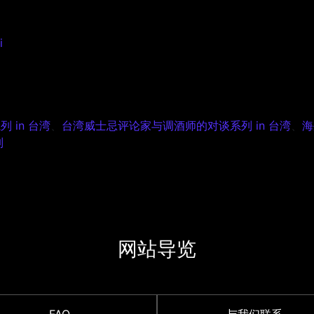
i
ティーブン・リンと輿水精一の対談 in 台湾 Episode 2
 in 台湾
、
台湾威士忌评论家与调酒师的对谈系列 in 台湾
、
海
列
网站导览
FAQ
与我们联系