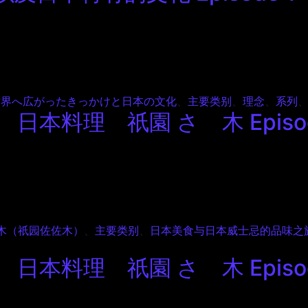
本特有的文化 Episode 1
世界へ広がったきっかけと日本の文化
、
主要类别
、
理念
、
系列
日本料理 祇園 さゝ木 Episod
本料理 祇園 さゝ木 Episode 4
ゝ木（祇园佐佐木）
、
主要类别
、
日本美食与日本威士忌的品味之
日本料理 祇園 さゝ木 Episod