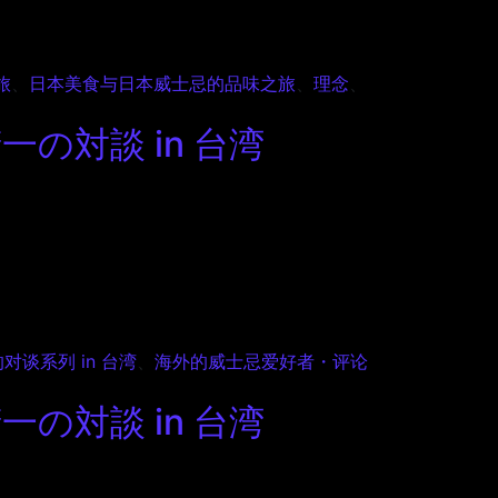
旅
、
日本美食与日本威士忌的品味之旅
、
理念
、
対談 in 台湾
谈系列 in 台湾
、
海外的威士忌爱好者・评论
対談 in 台湾