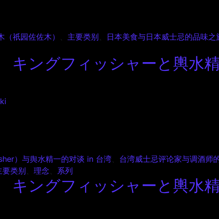
本料理 祇園 さゝ木 Episode 1
ゝ木（祇园佐佐木）
、
主要类别
、
日本美食与日本威士忌的品味之
キングフィッシャーと輿水精一の
ki
ングフィッシャーと輿水精一の対談 in 台湾 Episode 5
her）与舆水精一的对谈 in 台湾
、
台湾威士忌评论家与调酒师的对
主要类别
、
理念
、
系列
キングフィッシャーと輿水精一の