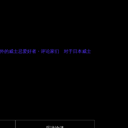
外的威士忌爱好者・评论家们 对于日本威士
采访洽谈