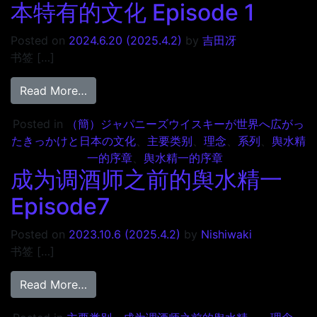
本特有的文化 Episode 1
Posted on
2024.6.20
(2025.4.2)
by
吉田冴
书签 […]
from 制作日本威士忌的契机以及日本特有的文化 E
Read More…
Posted in
（簡）ジャパニーズウイスキーが世界へ広がっ
たきっかけと日本の文化
、
主要类别
、
理念
、
系列
、
舆水精
一的序章
、
舆水精一的序章
成为调酒师之前的舆水精一
Episode7
Posted on
2023.10.6
(2025.4.2)
by
Nishiwaki
书签 […]
from 成为调酒师之前的舆水精一 Episode7
Read More…