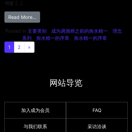
书签 […]
from 成为调酒师之前的舆水精一 Episode 3
Read More…
Posted in
主要类别
、
成为调酒师之前的舆水精一
、
理念
、
系列
、
舆水精一的序章
、
舆水精一的序章
Posts navigation
1
2
»
网站导览
加入成为会员
FAQ
与我们联系
采访洽谈