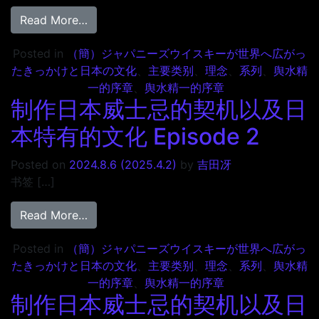
from 制作日本威士忌的契机以及日本特有的文化 E
Read More…
Posted in
（簡）ジャパニーズウイスキーが世界へ広がっ
たきっかけと日本の文化
、
主要类别
、
理念
、
系列
、
舆水精
一的序章
、
舆水精一的序章
制作日本威士忌的契机以及日
本特有的文化 Episode 2
Posted on
2024.8.6
(2025.4.2)
by
吉田冴
书签 […]
from 制作日本威士忌的契机以及日本特有的文化 E
Read More…
Posted in
（簡）ジャパニーズウイスキーが世界へ広がっ
たきっかけと日本の文化
、
主要类别
、
理念
、
系列
、
舆水精
一的序章
、
舆水精一的序章
制作日本威士忌的契机以及日