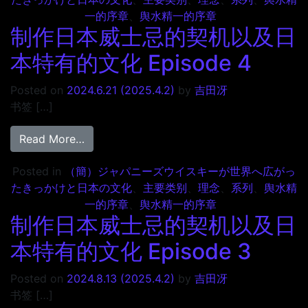
一的序章
、
舆水精一的序章
制作日本威士忌的契机以及日
本特有的文化 Episode 4
Posted on
2024.6.21
(2025.4.2)
by
吉田冴
书签 […]
from 制作日本威士忌的契机以及日本特有的文化 E
Read More…
Posted in
（簡）ジャパニーズウイスキーが世界へ広がっ
たきっかけと日本の文化
、
主要类别
、
理念
、
系列
、
舆水精
一的序章
、
舆水精一的序章
制作日本威士忌的契机以及日
本特有的文化 Episode 3
Posted on
2024.8.13
(2025.4.2)
by
吉田冴
书签 […]