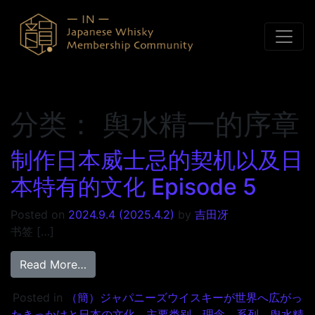
Skip to content
分类：
舆水精一的序章
制作日本威士忌的契机以及日
本特有的文化 Episode 5
Posted on
2024.9.4
(2025.4.2)
by
吉田冴
书签 […]
from 制作日本威士忌的契机以及日本特有的文化 E
Read More…
Posted in
（簡）ジャパニーズウイスキーが世界へ広がっ
たきっかけと日本の文化
、
主要类别
、
理念
、
系列
、
舆水精