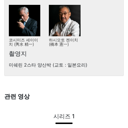
코시미즈 세이이
하시모토 켄이치
치 (輿水 精一)
(橋本 憲一)
촬영지
미쉐린 2스타 양산박 (교토 : 일본요리)
관련 영상
시리즈 1