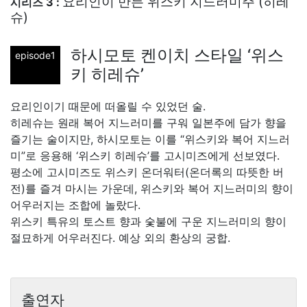
요리인이 만든 위스키 지느러미주 (히레
시리즈 3 :
슈)
하시모토 켄이치 스타일 ‘위스
episode1
키 히레슈’
요리인이기 때문에 떠올릴 수 있었던 술.
히레슈는 원래 복어 지느러미를 구워 일본주에 담가 향을
즐기는 술이지만, 하시모토는 이를 “위스키와 복어 지느러
미”로 응용해 ‘위스키 히레슈’를 고시미즈에게 선보였다.
평소에 고시미즈도 위스키 온더워터(온더록의 따뜻한 버
전)를 즐겨 마시는 가운데, 위스키와 복어 지느러미의 향이
어우러지는 조합에 놀랐다.
위스키 특유의 토스트 향과 숯불에 구운 지느러미의 향이
절묘하게 어우러진다. 예상 외의 환상의 궁합.
출연자