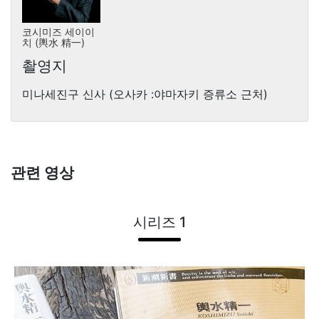
코시미즈 세이이
치 (輿水 精一)
촬영지
미나세진구 신사 (오사카 :야마자키 증류소 근처)
관련 영상
시리즈 1