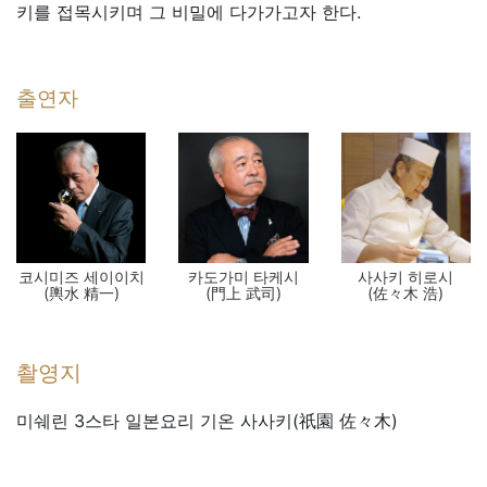
키를 접목시키며 그 비밀에 다가가고자 한다.
출연자
코시미즈 세이이치
카도가미 타케시
사사키 히로시
(輿水 精一)
(門上 武司)
(佐々木 浩)
촬영지
미쉐린 3스타 일본요리 기온 사사키(祇園 佐々木)