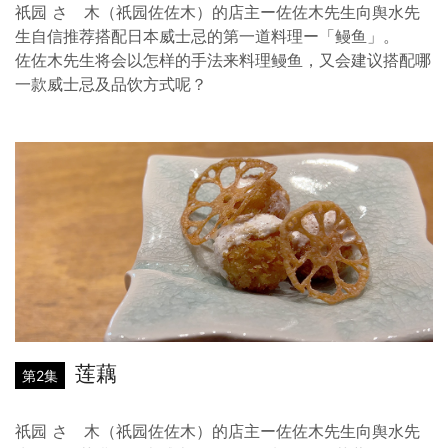
祇园 さゝ木（祇园佐佐木）的店主ー佐佐木先生向舆水先
生自信推荐搭配日本威士忌的第一道料理ー「鳗鱼」。
佐佐木先生将会以怎样的手法来料理鳗鱼，又会建议搭配哪
一款威士忌及品饮方式呢？
莲藕
第2集
祇园 さゝ木（祇园佐佐木）的店主ー佐佐木先生向舆水先