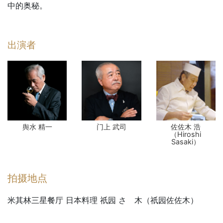
中的奥秘。
出演者
舆水 精一
门上 武司
佐佐木 浩
（Hiroshi
Sasaki）
拍摄地点
米其林三星餐厅 日本料理 祇园 さゝ木（祇园佐佐木）