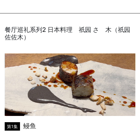
餐厅巡礼系列2 日本料理 祇园 さゝ木（祇园
佐佐木）
鳗鱼
第1集