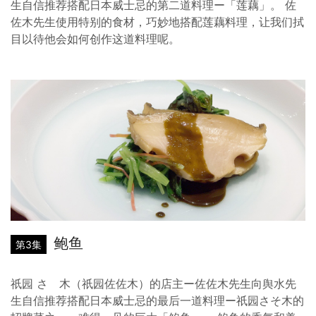
生自信推荐搭配日本威士忌的第二道料理ー「莲藕」。 佐
佐木先生使用特别的食材，巧妙地搭配莲藕料理，让我们拭
目以待他会如何创作这道料理呢。
鲍鱼
第3集
祇园 さゝ木（祇园佐佐木）的店主ー佐佐木先生向舆水先
生自信推荐搭配日本威士忌的最后一道料理ー祇园さそ木的