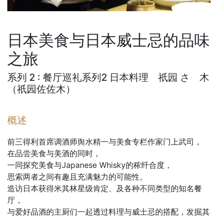
日本美食与日本威士忌的品味
之旅
系列 2 :
餐厅巡礼系列2 日本料理 祇园 さゝ木
（祇园佐佐木）
概述
前三得利首席调酒师舆水精一与美食专栏作家门上武司，
在品尝美食与美酒的同时，
一同探究美食与Japanese Whisky的秾纤合度，
思索两者之间有趣且充满魅力的可能性。
造访日本获得米其林星级肯定、及各种不同类型的知名餐
厅，
与爱好品酒的主厨们一起透过料理与威士忌的搭配，发掘其