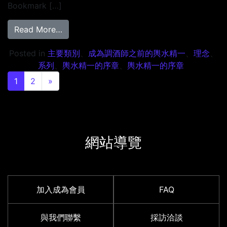
Bookmark […]
from 成為調酒師之前的輿水精一 Episode 2
Read More…
Posted in
主要類別
、
成為調酒師之前的輿水精一
、
理念
、
系列
、
輿水精一的序章
、
輿水精一的序章
Posts navigation
1
2
»
網站導覽
加入成為會員
FAQ
與我們聯繫
採訪洽談