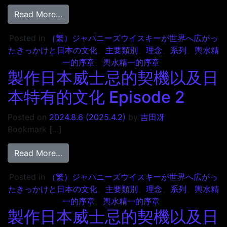
from 製作日本威士忌的契機以及日本特有的文化 E
Read More…
Posted in
（繁）ジャパニーズウイスキーが世界へ広がっ
たきっかけと日本の文化
、
主要類別
、
理念
、
系列
、
輿水精
一的序章
、
輿水精一的序章
製作日本威士忌的契機以及日
本特有的文化 Episode 2
Posted on
2024.8.6
(2025.4.2)
by
吉田冴
Bookmark […]
from 製作日本威士忌的契機以及日本特有的文化 E
Read More…
Posted in
（繁）ジャパニーズウイスキーが世界へ広がっ
たきっかけと日本の文化
、
主要類別
、
理念
、
系列
、
輿水精
一的序章
、
輿水精一的序章
製作日本威士忌的契機以及日