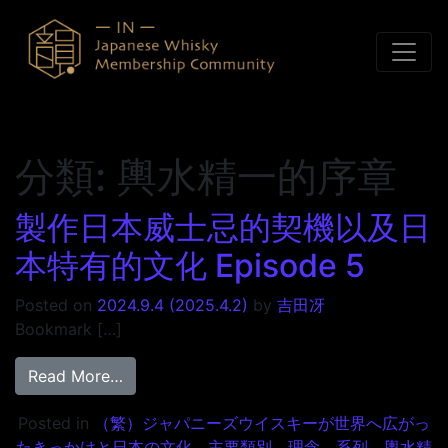
Skip to content
分類:
輿水精一的序章
製作日本威士忌的契機以及日
本特有的文化 Episode 5
Posted on
2024.9.4
(2025.4.2)
by
吉田冴
Bookmark […]
from 製作日本威士忌的契機以及日本特有的文化 E
Read More…
Posted in
（繁）ジャパニーズウイスキーが世界へ広がっ
たきっかけと日本の文化
、
主要類別
、
理念
、
系列
、
輿水精