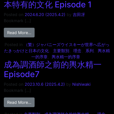
本特有的文化 Episode 1
Posted on
2024.6.20
(2025.4.2)
by
吉田冴
Bookmark […]
from 製作日本威士忌的契機以及日本特有的文化 E
Read More…
Posted in
（繁）ジャパニーズウイスキーが世界へ広がっ
たきっかけと日本の文化
、
主要類別
、
理念
、
系列
、
輿水精
一的序章
、
輿水精一的序章
成為調酒師之前的輿水精一
Episode7
Posted on
2023.10.6
(2025.4.2)
by
Nishiwaki
Bookmark […]
from 成為調酒師之前的輿水精一 Episode7
Read More…