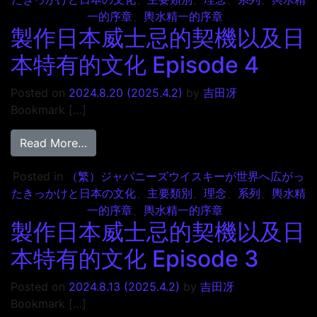
一的序章
、
輿水精一的序章
製作日本威士忌的契機以及日
本特有的文化 Episode 4
Posted on
2024.8.20
(2025.4.2)
by
吉田冴
Bookmark […]
from 製作日本威士忌的契機以及日本特有的文化 E
Read More…
Posted in
（繁）ジャパニーズウイスキーが世界へ広がっ
たきっかけと日本の文化
、
主要類別
、
理念
、
系列
、
輿水精
一的序章
、
輿水精一的序章
製作日本威士忌的契機以及日
本特有的文化 Episode 3
Posted on
2024.8.13
(2025.4.2)
by
吉田冴
Bookmark […]