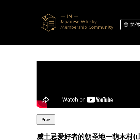
Skip to content
简体
Prev
威士忌爱好者的朝圣地ー萌木村(山