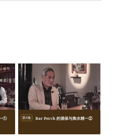
精一①
第4集
Bar Perch 的酒保与舆水精一②