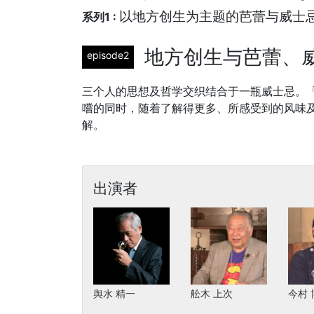
以地方创生为主题的芭蕾与威士
系列1 :
地方创生与芭蕾、
episode2
三个人的思想及哲学交织结合于一瓶威士忌。「F
嚐的同时，随着了解得更多、所感受到的风味
解。
出演者
舆水 精一
舩木 上次
今村 