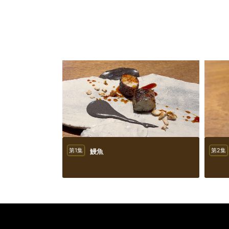
第1集
鰻魚
第2集