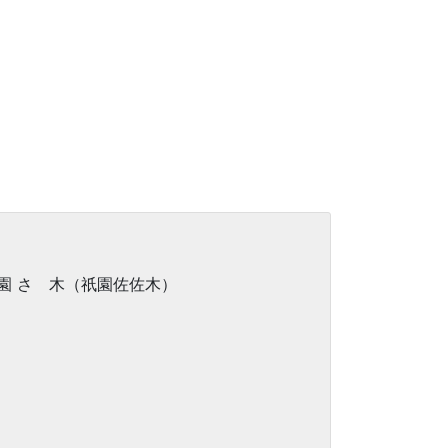
。
園 さゝ木（祇園佐佐木）