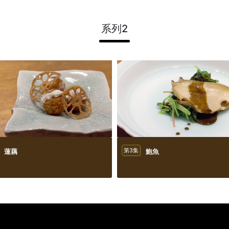
系列2
蓮藕
第3集
鮑魚