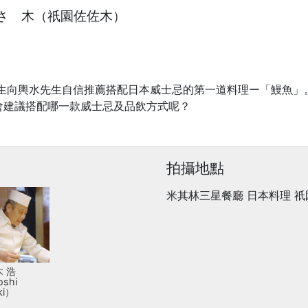
 さゝ木（祇園佐佐木）
先生向輿水先生自信推薦搭配日本威士忌的第一道料理ー「鰻魚」
會建議搭配哪一款威士忌及品飲方式呢？
拍攝地點
米其林三星餐廳 日本料理 祇
 浩
oshi
ki）