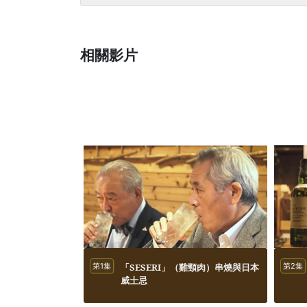
相關影片
第1集
「SESERI」（雞頸肉）串燒與日本
第2集
威士忌