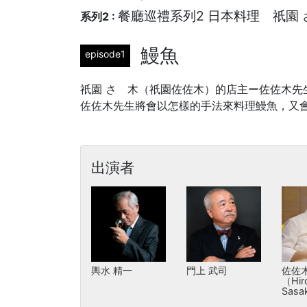
餐廳巡禮系列2 日本料理 祇園
系列2 :
鰻魚
episode1
祇園 さゝ木（祇園佐佐木）的店主ー佐佐木
佐佐木先生將會以怎樣的手法來料理鰻魚，又
出演者
輿水 精一
門上 武司
佐佐木
（Hir
Sasa