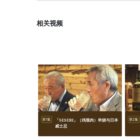
相关视频
第1集
「SESERI」（鸡颈肉）串烧与日本
第2集
威士忌