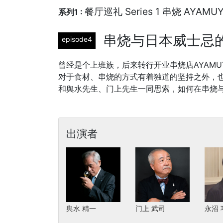
餐厅巡礼 Series 1 串烧 AYAMU
系列1 :
串烧与日本威士忌
episode4
曾经是个上班族，后来转行开业串烧店AYAM
对于食材、串烧的方式有着独道的坚持之外，
和舆水先生、门上先生一同思索，如何在串烧
出演者
舆水 精一
门上 武司
永沼 