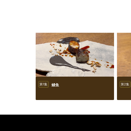
第1集
鳗鱼
第2集