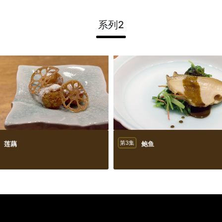
系列2
莲藕
第3集
鲍鱼